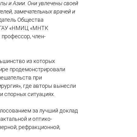
опы и Азии. Они увлечены своей
елей, замечательных врачей и
едатель Общества
 ФГАУ «НМИЦ «МНТК
, профессор, член-
льшинство из которых
фире продемонстрировали
мешательств при
ирургия», где авторы вынесли
и спорных ситуациях.
олосованием за лучший доклад
актальной и оптико-
зерной, рефракционной,