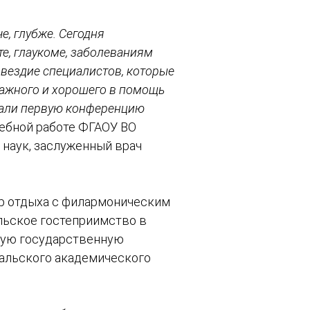
е, глубже. Сегодня
е, глаукоме, заболеваниям
звездие специалистов, которые
важного и хорошего в помощь
ывали первую конференцию
чебной работе ФГАОУ ВО
 наук, заслуженный врач
ер отдыха с филармоническим
льское гостеприимство в
скую государственную
альского академического