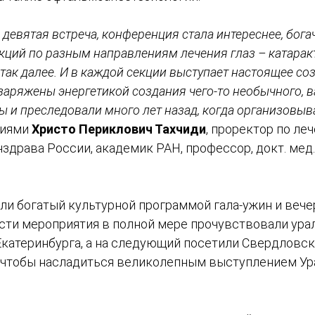
 девятая встреча, конференция стала интереснее, богач
кций по разным направлениям лечения глаз – катаракт
 так далее. И в каждой секции выступает настоящее со
аряжены энергетикой создания чего-то необычного, 
мы и преследовали много лет назад, когда организов
ниями
Христо Периклович Тахчиди
, проректор по ле
здрава России, академик РАН, профессор, докт. мед.
и богатый культурной программой гала-ужин и веч
ости мероприятия в полной мере прочувствовали ура
Екатеринбурга, а на следующий посетили Свердлов
чтобы насладиться великолепным выступлением Ур