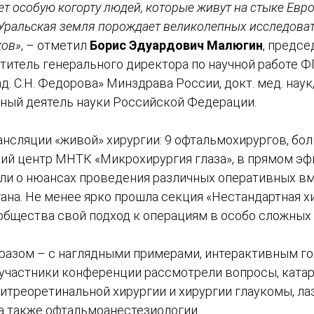
ает особую когорту людей, которые живут на стыке Евр
. Уральская земля порождает великолепных исследоват
ков»
, – отметил
Борис Эдуардович Малюгин
, предс
титель генерального директора по научной работе
д. С.Н. Федорова» Минздрава России, докт. мед. наук
ный деятель науки Российской Федерации.
ансляции «живой» хирургии: 9 офтальмохирургов, бо
ий центр МНТК «Микрохирургия глаза», в прямом э
ли о нюансах проведения различных оперативных в
ана. Не менее ярко прошла секция «Нестандартная х
общества свой подход к операциям в особо сложных 
разом – с наглядными примерами, интерактивным г
частники конференции рассмотрели вопросы, катар
итреоретинальной хирургии и хирургии глаукомы, ла
 а также офтальмоанестезиологии.